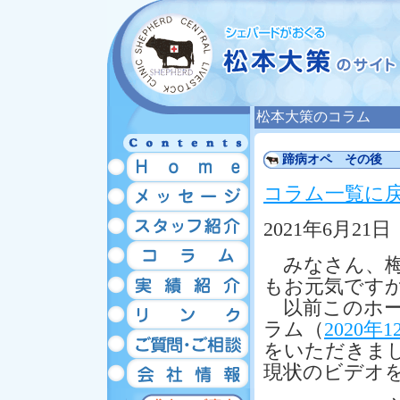
松本大策のコラム
蹄病オペ その後
コラム一覧に
2021年6月21日
みなさん、梅
もお元気です
以前このホー
ラム（
2020年1
をいただきま
現状のビデオ