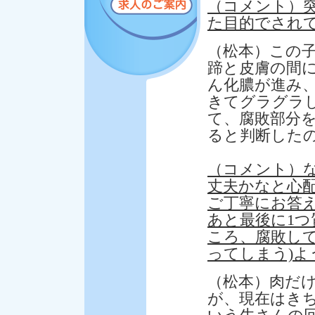
（コメント）
た目的でされ
（松本）この
蹄と皮膚の間
ん化膿が進み
きてグラグラ
て、腐敗部分
ると判断した
（コメント）
丈夫かなと心
ご丁寧にお答
あと最後に1
ころ、腐敗し
ってしまう)
（松本）肉だけ
が、現在はき