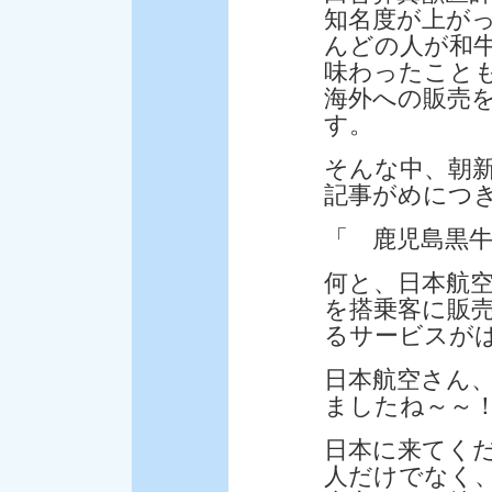
知名度が上が
んどの人が和
味わったこと
海外への販売
す。
そんな中、朝
記事がめにつ
「 鹿児島黒
何と、日本航空
を搭乗客に販
るサービスが
日本航空さん
ましたね～～
日本に来てく
人だけでなく