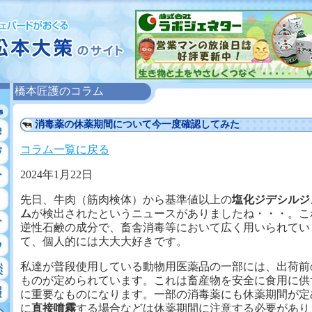
橋本匠護のコラム
消毒薬の休薬期間について今一度確認してみた
コラム一覧に戻る
2024年1月22日
先日、牛肉（筋肉検体）から基準値以上の
塩化ジデシルジ
ム
が検出されたというニュースがありましたね・・・。こ
逆性石鹸の成分で、畜舎消毒等において広く用いられてい
て、個人的には大大大好きです。
私達が普段使用している動物用医薬品の一部には、出荷前
ものが定められています。これは畜産物を安全に食用に供
に重要なものになります。一部の消毒薬にも休薬期間が定
に
直接噴霧
する場合などは休薬期間に注意する必要があり