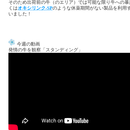
そのため出荷前の牛（のエリア）では可能な限り牛への暴
くは
オキシリンク‐SP
のような休薬期間がない製品を利用
いました！
今週の動画
発情の牛を観察「スタンディング」