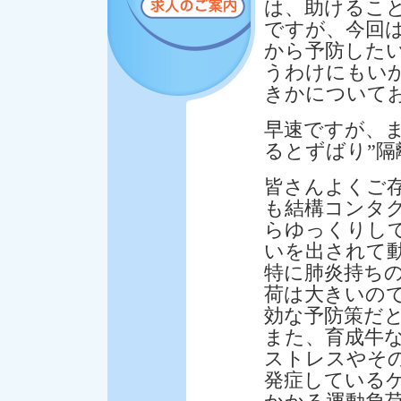
は、助けるこ
ですが、今回
から予防した
うわけにもい
きかについて
早速ですが、
るとずばり”隔
皆さんよくご
も結構コンタ
らゆっくりし
いを出されて
特に肺炎持ち
荷は大きいの
効な予防策だ
また、育成牛
ストレスやそ
発症している