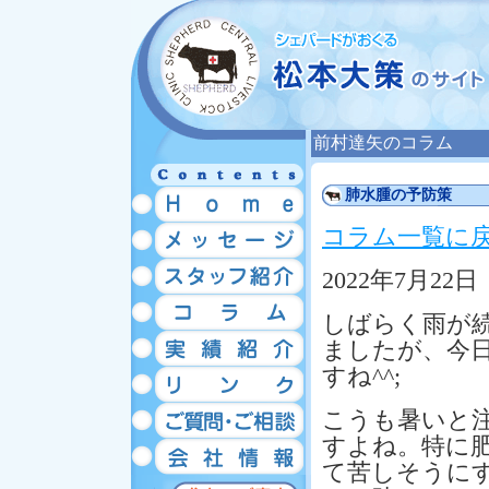
前村達矢のコラム
肺水腫の予防策
コラム一覧に
2022年7月22日
しばらく雨が
ましたが、今
すね^^;
こうも暑いと
すよね。特に
て苦しそうに