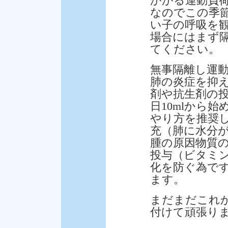
かかる運動負
なのでこの季
い子の呼吸を
場合にはまず
てください。
無事隔離し運
肺の炎症を抑
剤や抗生剤の
日10mlから始
やり方を推奨
充（肺に水分
腫の原因物質
投与（ビタミ
化を防ぐ為で
ます。
まだまだこれ
付けて頑張り