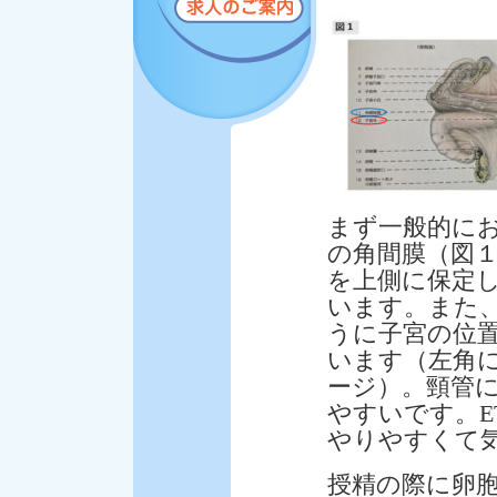
まず一般的に
の角間膜（図１
を上側に保定
います。また
うに子宮の位
います（左角
ージ）。頸管
やすいです。
やりやすくて
授精の際に卵