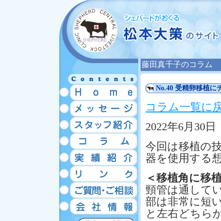
藤田真千子のコラム
No.40 受精卵移
コラム一覧に
2022年6月30日
今回は移植の技
器を使用する
＜移植角に移
頸管は通して
部は非常に短い
と左右どちら