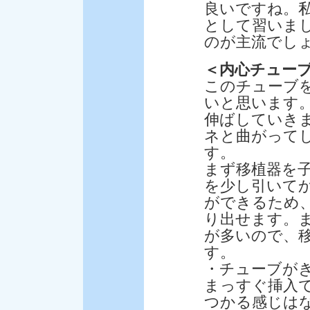
良いですね。
として習いま
のが主流でし
＜内心チュー
このチューブ
いと思います
伸ばしていき
ネと曲がって
す。
まず移植器を
を少し引いて
ができるため
り出せます。
が多いので、
す。
・チューブが
まっすぐ挿入
つかる感じは