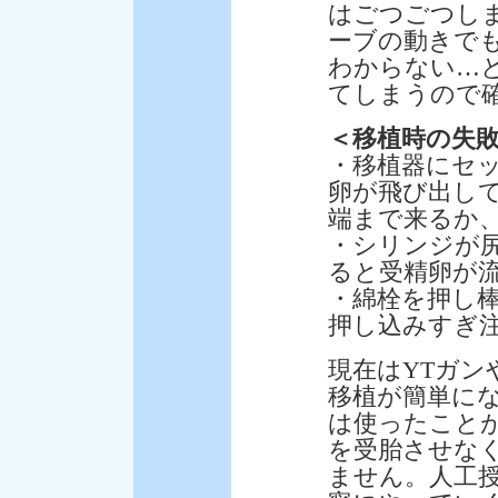
はごつごつし
ーブの動きで
わからない…
てしまうので
＜移植時の失
・移植器にセ
卵が飛び出し
端まで来るか
・シリンジが
ると受精卵が
・綿栓を押し
押し込みすぎ注意
現在はYTガン
移植が簡単に
は使ったこと
を受胎させな
ません。人工