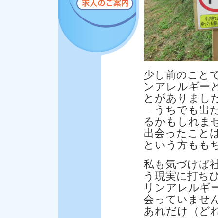
少し前のこと
ンアレルギー
とがありまし
「うちでも出
るかもしれま
出会ったこと
という方もも
私も気づけば社
う現実に打ち
リンアレルギ
会っていませ
あれだけ（ど