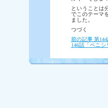
ということは
でこのテーマ
ました。
つづく
前の記事 第1
146話「ペニ