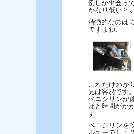
例しか出会っ
かなり低いと
特徴的なのは
ですよね。
これだけわか
見は容易です
ペニシリンが
ほど時間がか
す。
ペニシリンを
ルギーでしょ