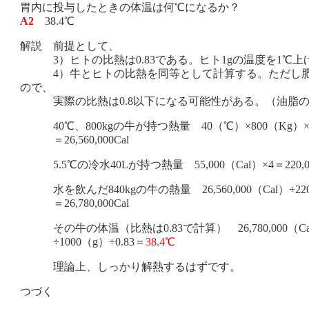
胃内に投与したときの体温は何℃になるか？
A2
38.4℃
解説 前提として、
3）ヒトの比熱は0.83である。ヒト1gの温度を1℃上げる熱
4）牛とヒトの比熱を同等として計算する。ただし肥
ので、
実際の比熱は0.8以下になる可能性がある。（油脂の比
40℃、800kgの牛が持つ熱量 40（℃）×800（Kg）×100
＝26,560,000Cal
5.5℃の冷水40Lが持つ熱量 55,000（Cal）×4＝220,00
水を飲んだ840kgの牛の熱量 26,560,000（Cal）+220,
＝26,780,000Cal
その牛の体温（比熱は0.83で計算） 26,780,000（Cal
÷1000（g）÷0.83＝
38.4℃
理論上、しっかり解熱するはずです。
つづく