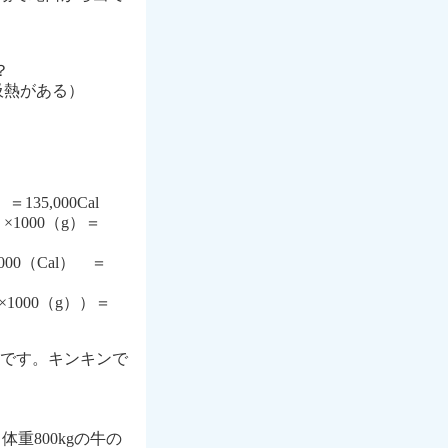
？
吸熱がある）
35,000Cal
1000（g）＝
00（Cal） ＝
×1000（g））＝
です。キンキンで
体重800kgの牛の