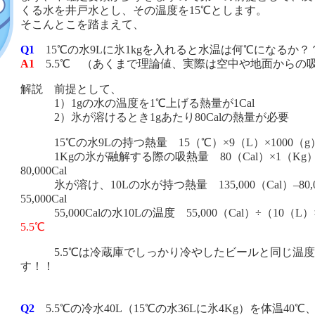
くる水を井戸水とし、その温度を15℃とします。
そこんとこを踏まえて、
Q1
15℃の水9Lに氷1kgを入れると水温は何℃になるか？
A1
5.5℃ （あくまで理論値、実際は空中や地面からの
解説 前提として、
1）1gの水の温度を1℃上げる熱量が1Cal
2）氷が溶けるとき1gあたり80Calの熱量が必要
15℃の水9Lの持つ熱量 15（℃）×9（L）×1000（g）＝1
1Kgの氷が融解する際の吸熱量 80（Cal）×1（Kg）×
80,000Cal
氷が溶け、10Lの水が持つ熱量 135,000（Cal）–80,0
55,000Cal
55,000Calの水10Lの温度 55,000（Cal）÷（10（L）
5.5℃
5.5℃は冷蔵庫でしっかり冷やしたビールと同じ温度
す！！
Q2
5.5℃の冷水40L（15℃の水36Lに氷4Kg）を体温40℃、