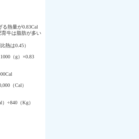
量が0.83Cal
育牛は脂肪が多い
熱は0.45）
0（g）×0.83
0Cal
000（Cal）
）÷840（Kg）